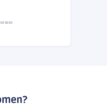
HUB
Hoogeveen
DRENTHE
ADRES
De Vos van Steenwijklaan 75
7902 NP Hoogeveen
TELEFOON
088 123 20 00
OPENINGSTIJDEN