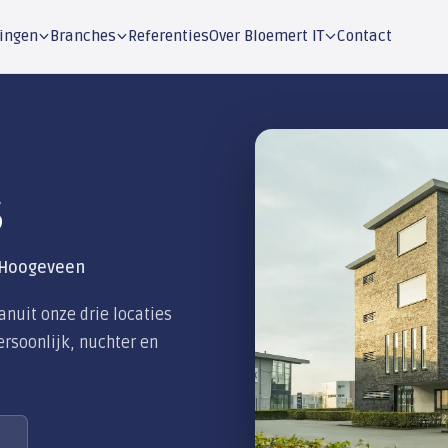
Oplossingen
Branches
Referenties
Over Blo
ties
 Nunspeet en Hoogeveen
 Nederland. Vanuit onze drie locaties
ganisaties. Persoonlijk, nuchter en