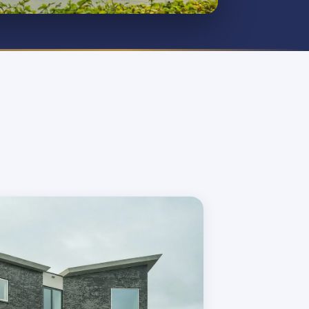
ocaties
 Nunspeet en Hoogeveen
oor heel Nederland.