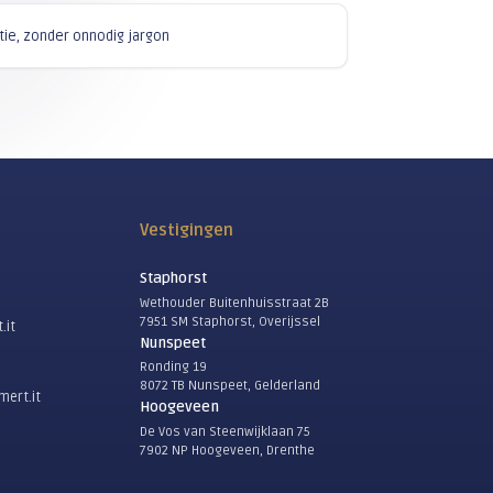
van onze locaties.
Direct contact
Algemeen
088 123 20 00
E-mail algemeen
info@bloemert.it
Support
088 123 20 20
E-mail support
support@bloemert.it