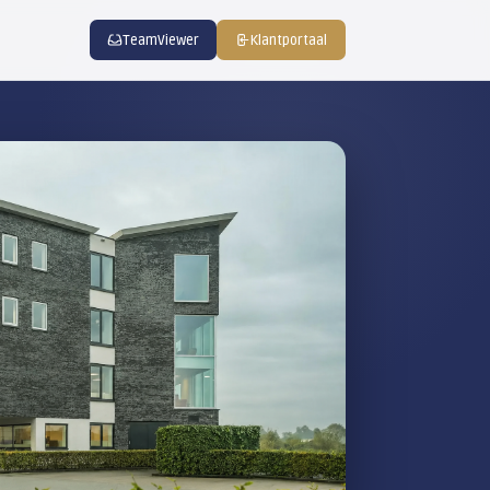
emert IT
Contact
TeamViewe