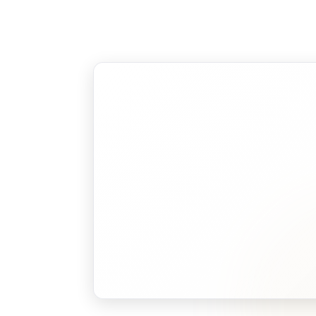
Maandag t/m vrijdag, 07:0
Route plannen
L