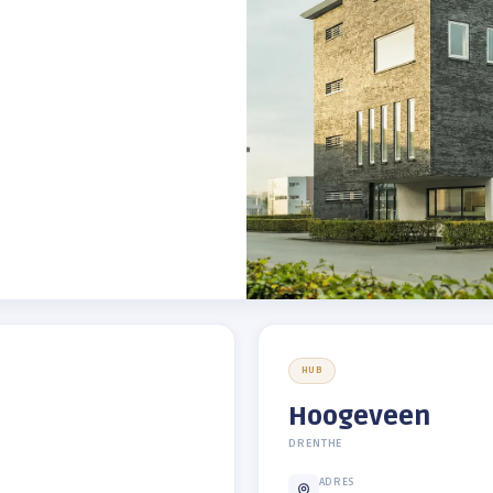
t
aat 2B
00 tot 18:00