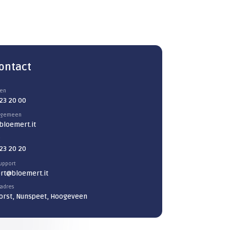
Maandag t/m vrijdag, 07:00 tot 18:00
Route plannen
P
 of langskomen?