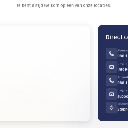
0 tot 18:00
NEEM CONTACT O
iever even bellen