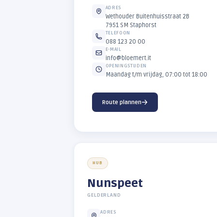
HOOFDLOCATIE
Staphors
OVERIJSSEL
ADRES
Wethouder Buitenhuisstr
7951 SM Staphorst
TELEFOON
088 123 20 00
E-MAIL
info@bloemert.it
OPENINGSTIJDEN
Maandag t/m vrijdag, 07: