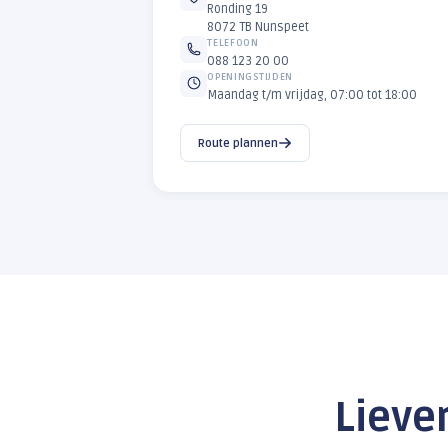
Route plannen
HUB
Nunspeet
GELDERLAND
ADRES
Ronding 19
8072 TB Nunspeet
TELEFOON
088 123 20 00
OPENINGSTIJDEN