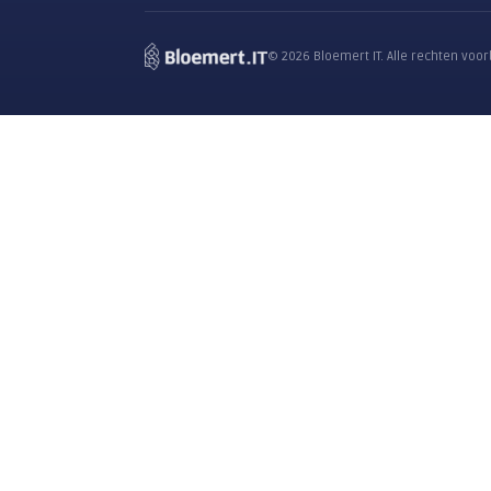
Je krijgt reactie van een Bloem
Oplossingen
De Moderne Werkplek