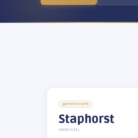
betrouwbaar.
Stel ons je vraag
→