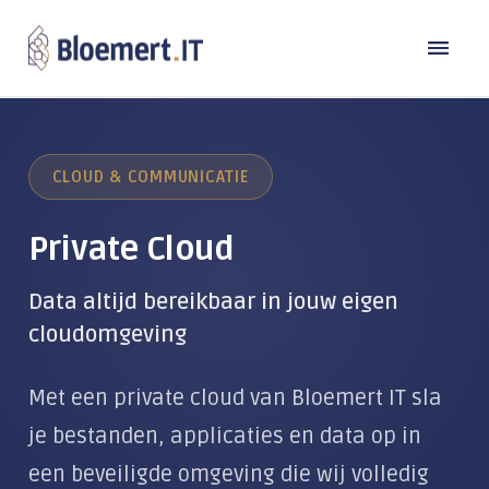
Oplossingen
CLOUD & COMMUNICATIE
Branches
DE MODERNE WERKPLEK
Laptops en computers
Private Cloud
Referenties
Bouw
Back-up
Transport
Data altijd bereikbaar in jouw eigen
Over Bloemert IT
Microsoft 365
cloudomgeving
Industrie
Contact
Microsoft Copilot
Over ons
Zorg & Welzijn
Met een private cloud van Bloemert IT sla
Microsoft Teams
Werken bij
Detailhandel
TeamViewer
je bestanden, applicaties en data op in
Beheer & Support
Kennisbank
Publieke sector
een beveiligde omgeving die wij volledig