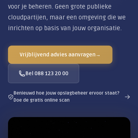
Klantportaal
Alles over De Moderne Werkplek
Locaties
voor je beheren. Geen grote publieke
Zakelijke dienstverlening
cloudpartijen, maar een omgeving die we
CLOUD & COMMUNICATIE
inrichten op basis van jouw organisatie.
Private Cloud
Wifi & Netwerk
Vrijblijvend advies aanvragen
→
Zakelijke telefonie
AI-telefoonagent
Bel 088 123 20 00
Vergadertechniek
Benieuwd hoe jouw opslagbeheer ervoor staat?
Zakelijke e-mail
Doe de gratis online scan
Alles over Cloud & Communicatie
DIGITALE VEILIGHEID
Moderne beveiliging