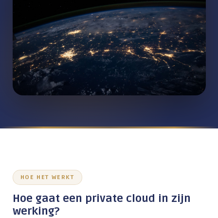
Wachtwoordbeheer
Beveiligd mailen
Firewalls
Bewustwording medewerkers
Werken op afstand
Alles over Digitale Veiligheid
TRAINING & ADOPTIE
Werken met AI
HOE HET WERKT
Digitale veiligheid
Hoe gaat een private cloud in zijn
Microsoft 365
werking?