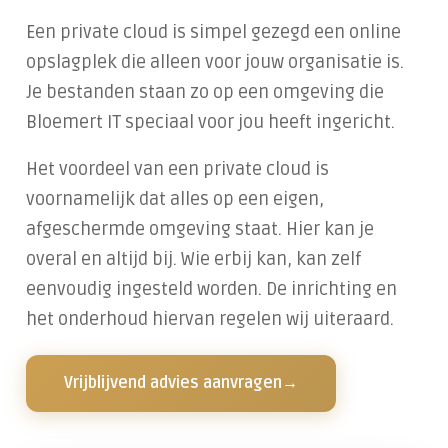
Samenwerken in de cloud
Een private cloud is simpel gezegd een online
Handelen bij een cyberincident
opslagplek die alleen voor jouw organisatie is.
Datalekken voorkomen
Je bestanden staan zo op een omgeving die
Bloemert IT speciaal voor jou heeft ingericht.
Alles over Training & Adoptie
Het voordeel van een private cloud is
Gratis IT-risicoscan starten
voornamelijk dat alles op een eigen,
afgeschermde omgeving staat. Hier kan je
overal en altijd bij. Wie erbij kan, kan zelf
eenvoudig ingesteld worden. De inrichting en
het onderhoud hiervan regelen wij uiteraard.
Vrijblijvend advies aanvragen