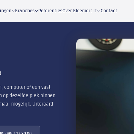
Oplossingen
Branches
Referenties
Over Blo
 elk apparaat
ia je telefoon, computer of een vast
ichten komen op dezelfde plek binnen.
n is dit allemaal mogelijk. Uiteraard