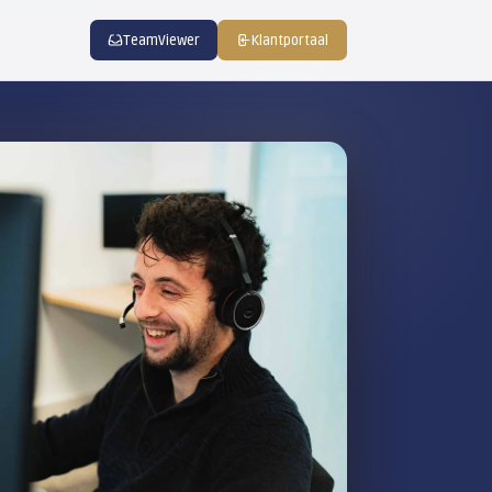
emert IT
Contact
TeamViewe