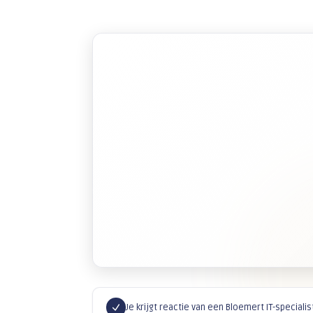
AI-telefoonagent
Een slimme AI-agent beantwoordt e
oproepen automatisch. Altijd bereik
kantooruren.
Meer informatie