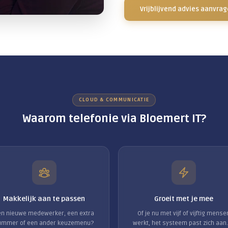
via
net
Het
op 
dat
dan