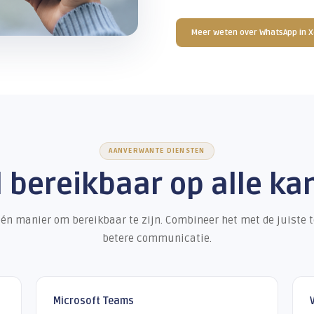
W
Ve
Wh
Xe
ge
Ie
een