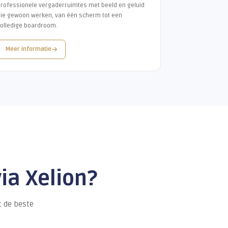
Meer weten over WhatsApp in Xelion?
STEN
p alle kanalen
bineer het met de juiste tools voor nog
atie.