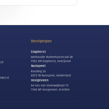
P
elefonie via Xelion
 naar jouw situatie en wat de beste
ouw organisatie.
Direct contact
Algemeen
088 123 20 00