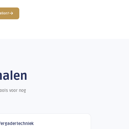
WHATSAPP BUSINESS
hatsApp Business integratie
el mensen appen tegenwoordig liever dan dat ze bellen. Met 
atsApp Business koppeling komen die berichten gewoon binne
lion, op dezelfde plek als de telefoongesprekken. Je hoeft er
en apart telefoonnummer of losse app voor open te houden.
dereen in het team kan de berichten zien en beantwoorden, d
 appje blijft nooit liggen omdat één iemand toevallig vrij is.