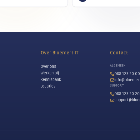
NEEM CONTACT O
esse in zakelijke t
Vraag vrijblijvend advies aan. Wij kijken samen
telefonieoplossing is voor j