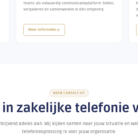
AANVERWANTE DIEN
Goed bereikbaar o
Telefonie is één manier om bereikbaar te zijn. Com
betere communic