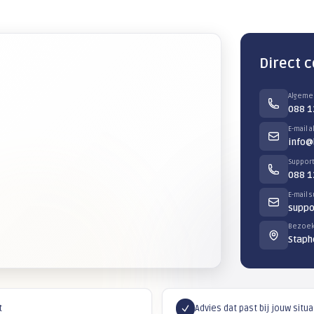
Microsoft Teams
n verwerkt
Teams als volwaardig communicati
baar, ook buiten
vergaderen en samenwerken in é
Meer informatie