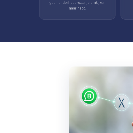
Geen kast in de meterkast
Xelion draait in de cloud. Er is geen
telefooncentrale die stuk kan, en
geen onderhoud waar je omkijken
naar hebt.