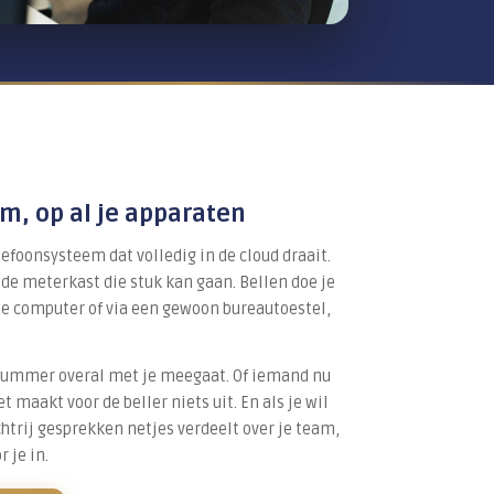
OE HET WERKT
n telefoonsysteem, op al je appa
 werken met Xelion, een telefoonsysteem dat volledig 
staat dus geen kast meer in de meterkast die stuk kan 