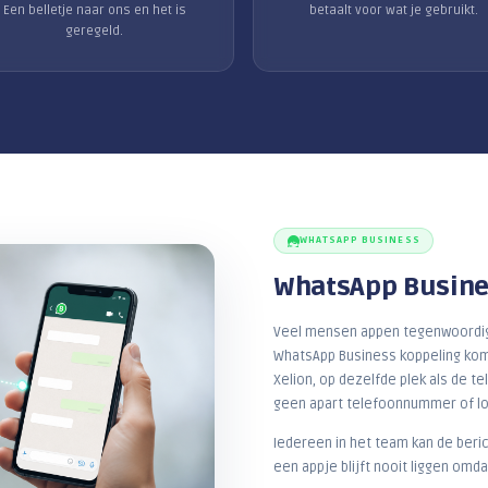
CLOUD & COMMUNIC
Waarom telefonie via
Makkelijk aan te passen
Een nieuwe medewerker, een extra
nummer of een ander keuzemenu?
w
Een belletje naar ons en het is
geregeld.