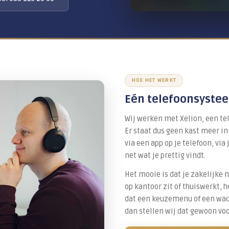
den we het.
→
Bel 088 123 20 00
H
Eé
Wij
Er 