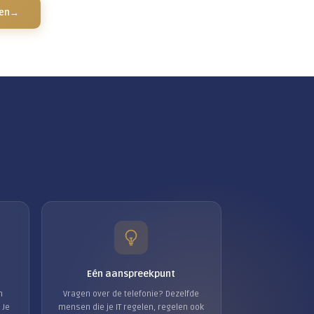
 een app op je telefoon, via je computer of via een ge
 wat je prettig vindt.
 mooie is dat je zakelijke nummer overal met je mee
kantoor zit of thuiswerkt, het maakt voor de beller niets
 een keuzemenu of een wachtrij gesprekken netjes ver
 stellen wij dat gewoon voor je in.
Vrijblijvend advies aanvragen