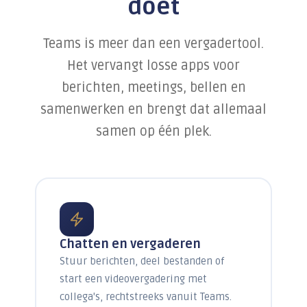
doet
Samenwerken in de cloud
Handelen bij een cyberincident
Teams is meer dan een vergadertool.
Datalekken voorkomen
Het vervangt losse apps voor
berichten, meetings, bellen en
Alles over Training & Adoptie
samenwerken en brengt dat allemaal
samen op één plek.
Gratis IT-risicoscan starten
Chatten en vergaderen
Stuur berichten, deel bestanden of
start een videovergadering met
collega's, rechtstreeks vanuit Teams.