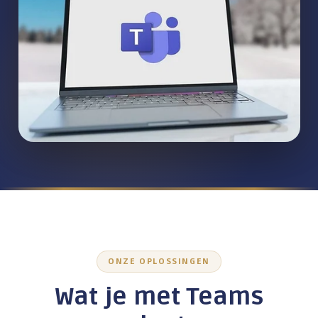
Wachtwoordbeheer
Beveiligd mailen
Firewalls
Bewustwording medewerkers
Werken op afstand
Alles over Digitale Veiligheid
TRAINING & ADOPTIE
Werken met AI
ONZE OPLOSSINGEN
Digitale veiligheid
Wat je met Teams
Microsoft 365