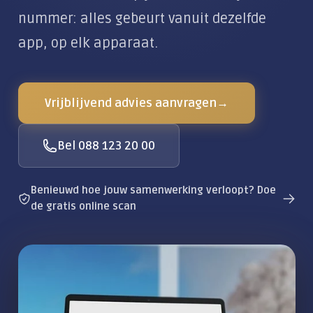
Klantportaal
Alles over De Moderne Werkplek
Locaties
Zakelijke dienstverlening
nummer: alles gebeurt vanuit dezelfde
app, op elk apparaat.
CLOUD & COMMUNICATIE
Private Cloud
Vrijblijvend advies aanvragen
→
Wifi & Netwerk
Zakelijke telefonie
Bel 088 123 20 00
AI-telefoonagent
Vergadertechniek
Benieuwd hoe jouw samenwerking verloopt? Doe
de gratis online scan
Zakelijke e-mail
Alles over Cloud & Communicatie
DIGITALE VEILIGHEID
Moderne beveiliging