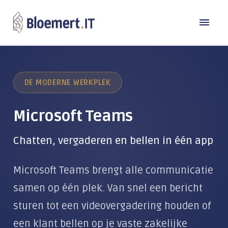
Oplossingen
DE MODERNE WERKPLEK
Branches
DE MODERNE WERKPLEK
Laptops en computers
Microsoft Teams
Referenties
Bouw
Back-up
Transport
Chatten, vergaderen en bellen in één app
Over Bloemert IT
Microsoft 365
Industrie
Microsoft Teams brengt alle communicatie
Contact
Microsoft Copilot
Over ons
Zorg & Welzijn
samen op één plek. Van snel een bericht
Microsoft Teams
Werken bij
Detailhandel
TeamViewer
sturen tot een videovergadering houden of
Beheer & Support
Kennisbank
Publieke sector
een klant bellen op je vaste zakelijke