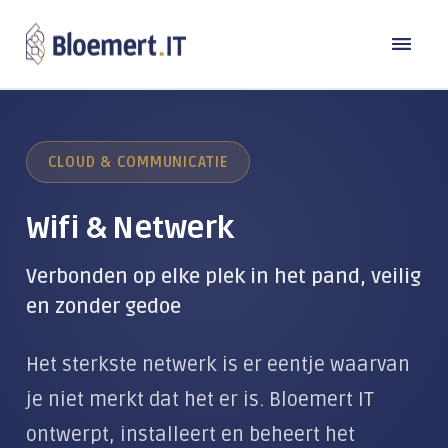
Oplossingen
CLOUD & COMMUNICATIE
Branches
DE MODERNE WERKPLEK
Laptops en computers
Wifi & Netwerk
Referenties
Bouw
Back-up
Transport
Verbonden op elke plek in het pand, veilig
Over Bloemert IT
Microsoft 365
en zonder gedoe
Industrie
Contact
Microsoft Copilot
Over ons
Zorg & Welzijn
Het sterkste netwerk is er eentje waarvan
Microsoft Teams
Werken bij
Detailhandel
TeamViewer
je niet merkt dat het er is. Bloemert IT
Beheer & Support
Kennisbank
Publieke sector
ontwerpt, installeert en beheert het