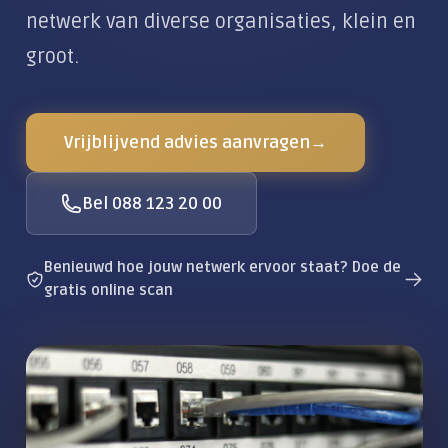
Klantportaal
Alles over De Moderne Werkplek
Locaties
netwerk van diverse organisaties, klein en
Zakelijke dienstverlening
groot.
CLOUD & COMMUNICATIE
Private Cloud
Vrijblijvend advies aanvragen
→
Wifi & Netwerk
Zakelijke telefonie
Bel 088 123 20 00
AI-telefoonagent
Vergadertechniek
Benieuwd hoe jouw netwerk ervoor staat? Doe de
gratis online scan
Zakelijke e-mail
Alles over Cloud & Communicatie
DIGITALE VEILIGHEID
Moderne beveiliging