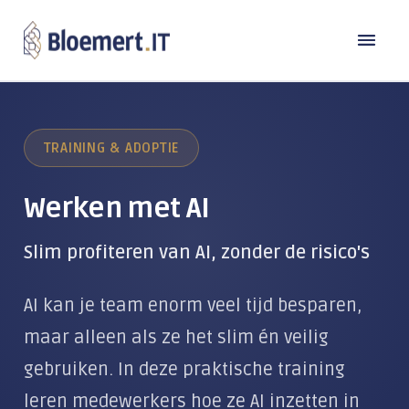
Oplossingen
TRAINING & ADOPTIE
Branches
DE MODERNE WERKPLEK
Laptops en computers
Werken met AI
Referenties
Bouw
Back-up
Transport
Slim profiteren van AI, zonder de risico's
Over Bloemert IT
Microsoft 365
Industrie
AI kan je team enorm veel tijd besparen,
Contact
Microsoft Copilot
Over ons
Zorg & Welzijn
maar alleen als ze het slim én veilig
Microsoft Teams
Werken bij
Detailhandel
TeamViewer
gebruiken. In deze praktische training
Beheer & Support
Kennisbank
Publieke sector
leren medewerkers hoe ze AI inzetten in