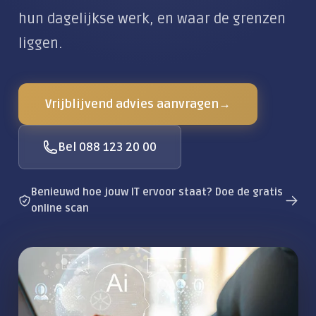
Klantportaal
Alles over De Moderne Werkplek
Locaties
Zakelijke dienstverlening
hun dagelijkse werk, en waar de grenzen
liggen.
CLOUD & COMMUNICATIE
Private Cloud
Vrijblijvend advies aanvragen
→
Wifi & Netwerk
Zakelijke telefonie
Bel 088 123 20 00
AI-telefoonagent
Vergadertechniek
Benieuwd hoe jouw IT ervoor staat? Doe de gratis
online scan
Zakelijke e-mail
Alles over Cloud & Communicatie
DIGITALE VEILIGHEID
Moderne beveiliging