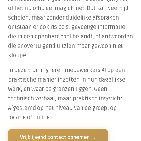
Samenwerken in de cloud
of het nu officieel mag of niet. Dat kan veel tijd
Handelen bij een cyberincident
schelen, maar zonder duidelijke afspraken
ontstaan er ook risico's: gevoelige informatie
Datalekken voorkomen
die in een openbare tool belandt, of antwoorden
Alles over Training & Adoptie
die er overtuigend uitzien maar gewoon niet
kloppen.
Gratis IT-risicoscan starten
In deze training leren medewerkers AI op een
praktische manier inzetten in hun dagelijkse
werk, en waar de grenzen liggen. Geen
technisch verhaal, maar praktisch ingericht.
Afgestemd op het niveau van de groep, op
locatie of online.
Vrijblijvend contact opnemen