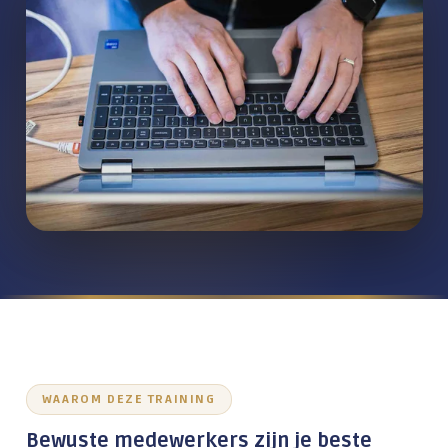
Wachtwoordbeheer
Beveiligd mailen
Firewalls
Bewustwording medewerkers
Werken op afstand
Alles over Digitale Veiligheid
TRAINING & ADOPTIE
Werken met AI
Digitale veiligheid
WAAROM DEZE TRAINING
Microsoft 365
Bewuste medewerkers zijn je beste