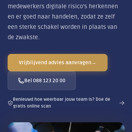
Klantportaal
Alles over De Moderne Werkplek
Locaties
medewerkers digitale risico's herkennen
Zakelijke dienstverlening
en er goed naar handelen, zodat ze zelf
CLOUD & COMMUNICATIE
een sterke schakel worden in plaats van
Private Cloud
de zwakste.
Wifi & Netwerk
Zakelijke telefonie
Vrijblijvend advies aanvragen
→
AI-telefoonagent
Vergadertechniek
Bel 088 123 20 00
Zakelijke e-mail
Benieuwd hoe weerbaar jouw team is? Doe de
Alles over Cloud & Communicatie
gratis online scan
DIGITALE VEILIGHEID
Moderne beveiliging