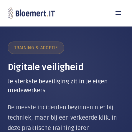
Oplossingen
TRAINING & ADOPTIE
Branches
DE MODERNE WERKPLEK
Laptops en computers
Digitale veiligheid
Referenties
Bouw
Back-up
Transport
Je sterkste beveiliging zit in je eigen
Over Bloemert IT
Microsoft 365
medewerkers
Industrie
Contact
Microsoft Copilot
Over ons
Zorg & Welzijn
De meeste incidenten beginnen niet bij
Microsoft Teams
Werken bij
Detailhandel
TeamViewer
techniek, maar bij een verkeerde klik. In
Beheer & Support
Kennisbank
Publieke sector
deze praktische training leren