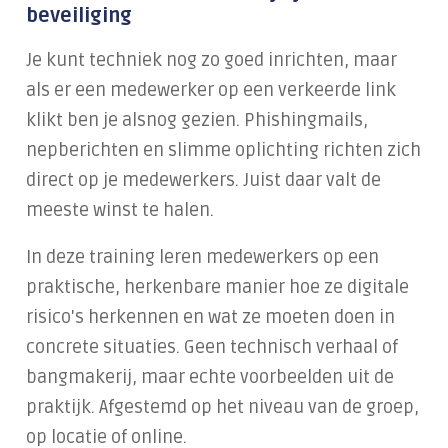
Samenwerken in de cloud
beveiliging
Handelen bij een cyberincident
Je kunt techniek nog zo goed inrichten, maar
als er een medewerker op een verkeerde link
Datalekken voorkomen
klikt ben je alsnog gezien. Phishingmails,
Alles over Training & Adoptie
nepberichten en slimme oplichting richten zich
direct op je medewerkers. Juist daar valt de
Gratis IT-risicoscan starten
meeste winst te halen.
In deze training leren medewerkers op een
praktische, herkenbare manier hoe ze digitale
risico's herkennen en wat ze moeten doen in
concrete situaties. Geen technisch verhaal of
bangmakerij, maar echte voorbeelden uit de
praktijk. Afgestemd op het niveau van de groep,
op locatie of online.