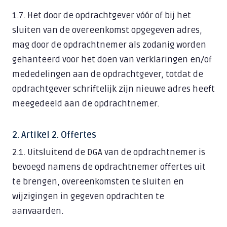
Samenwerken in de cloud
1.7. Het door de opdrachtgever vóór of bij het
Handelen bij een cyberincident
sluiten van de overeenkomst opgegeven adres,
mag door de opdrachtnemer als zodanig worden
Datalekken voorkomen
gehanteerd voor het doen van verklaringen en/of
Alles over Training & Adoptie
mededelingen aan de opdrachtgever, totdat de
opdrachtgever schriftelijk zijn nieuwe adres heeft
Gratis IT-risicoscan starten
meegedeeld aan de opdrachtnemer.
2. Artikel 2. Offertes
2.1. Uitsluitend de DGA van de opdrachtnemer is
bevoegd namens de opdrachtnemer offertes uit
te brengen, overeenkomsten te sluiten en
wijzigingen in gegeven opdrachten te
aanvaarden.