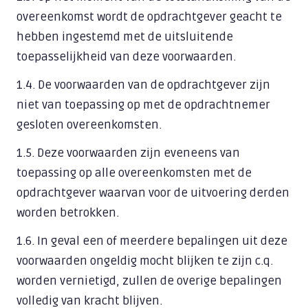
overeenkomst wordt de opdrachtgever geacht te
Wachtwoordbeheer
hebben ingestemd met de uitsluitende
Beveiligd mailen
toepasselijkheid van deze voorwaarden.
Firewalls
1.4. De voorwaarden van de opdrachtgever zijn
niet van toepassing op met de opdrachtnemer
Bewustwording medewerkers
gesloten overeenkomsten.
Werken op afstand
1.5. Deze voorwaarden zijn eveneens van
Alles over Digitale Veiligheid
toepassing op alle overeenkomsten met de
opdrachtgever waarvan voor de uitvoering derden
TRAINING & ADOPTIE
worden betrokken.
Werken met AI
1.6. In geval een of meerdere bepalingen uit deze
Digitale veiligheid
voorwaarden ongeldig mocht blijken te zijn c.q.
worden vernietigd, zullen de overige bepalingen
Microsoft 365
volledig van kracht blijven.