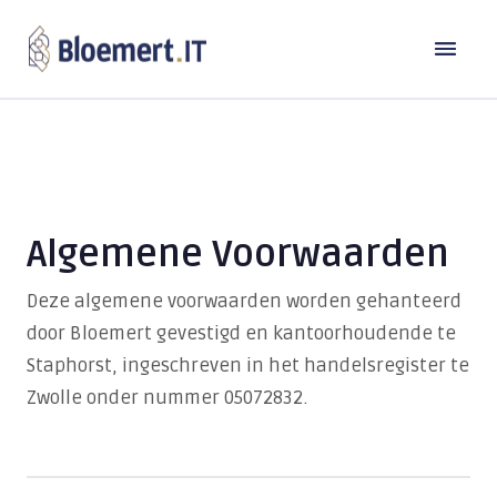
Oplossingen
Branches
DE MODERNE WERKPLEK
Laptops en computers
Algemene Voorwaarden
Referenties
Bouw
Back-up
Transport
Deze algemene voorwaarden worden gehanteerd
Over Bloemert IT
Microsoft 365
door Bloemert gevestigd en kantoorhoudende te
Industrie
Staphorst, ingeschreven in het handelsregister te
Contact
Microsoft Copilot
Over ons
Zorg & Welzijn
Zwolle onder nummer 05072832.
Microsoft Teams
Werken bij
Detailhandel
TeamViewer
Beheer & Support
Kennisbank
Publieke sector