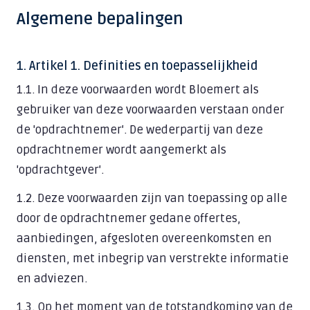
Klantportaal
Alles over De Moderne Werkplek
Locaties
Zakelijke dienstverlening
Algemene bepalingen
CLOUD & COMMUNICATIE
1. Artikel 1. Definities en toepasselijkheid
Private Cloud
1.1. In deze voorwaarden wordt Bloemert als
Wifi & Netwerk
gebruiker van deze voorwaarden verstaan onder
de 'opdrachtnemer'. De wederpartij van deze
Zakelijke telefonie
opdrachtnemer wordt aangemerkt als
AI-telefoonagent
'opdrachtgever'.
Vergadertechniek
1.2. Deze voorwaarden zijn van toepassing op alle
Zakelijke e-mail
door de opdrachtnemer gedane offertes,
aanbiedingen, afgesloten overeenkomsten en
Alles over Cloud & Communicatie
diensten, met inbegrip van verstrekte informatie
en adviezen.
DIGITALE VEILIGHEID
1.3. Op het moment van de totstandkoming van de
Moderne beveiliging