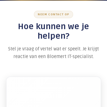
Wachtwoordbeheer
NEEM CONTACT OP
Beveiligd mailen
Hoe kunnen we je
Firewalls
helpen?
Bewustwording medewerkers
Werken op afstand
Stel je vraag of vertel wat er speelt. Je krijgt
reactie van een Bloemert IT-specialist.
Alles over Digitale Veiligheid
TRAINING & ADOPTIE
Werken met AI
Digitale veiligheid
Microsoft 365