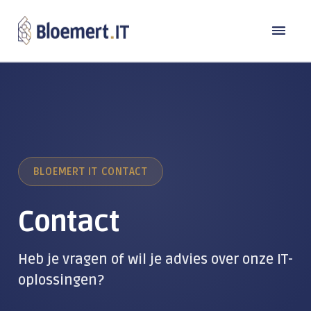
Oplossingen
Branches
DE MODERNE WERKPLEK
Laptops en computers
Referenties
Bouw
BLOEMERT IT CONTACT
Back-up
Transport
Over Bloemert IT
Microsoft 365
Contact
Industrie
Contact
Microsoft Copilot
Over ons
Zorg & Welzijn
Heb je vragen of wil je advies over onze IT-
Microsoft Teams
Werken bij
Detailhandel
TeamViewer
oplossingen?
Beheer & Support
Kennisbank
Publieke sector