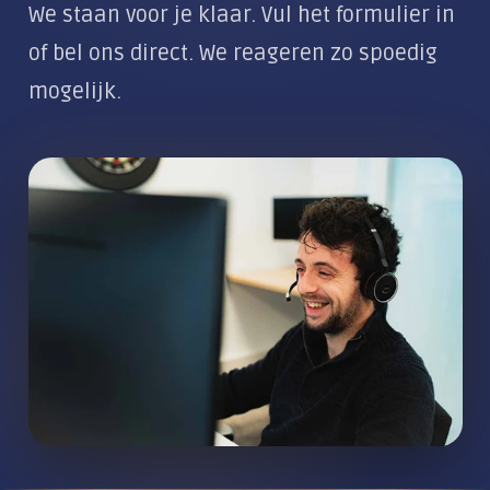
Klantportaal
Alles over De Moderne Werkplek
We staan voor je klaar. Vul het formulier in
Locaties
Zakelijke dienstverlening
of bel ons direct. We reageren zo spoedig
CLOUD & COMMUNICATIE
mogelijk.
Private Cloud
Wifi & Netwerk
Zakelijke telefonie
AI-telefoonagent
Vergadertechniek
Zakelijke e-mail
Alles over Cloud & Communicatie
DIGITALE VEILIGHEID
Moderne beveiliging