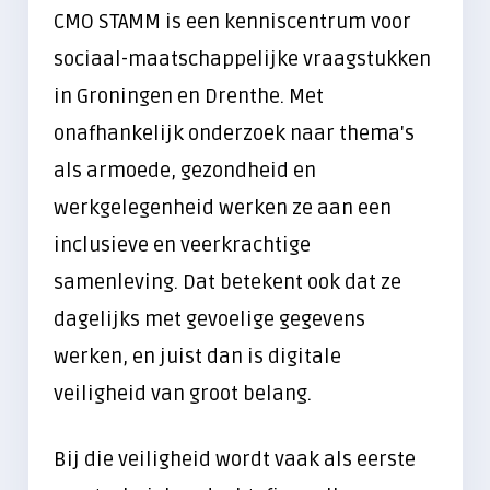
CMO STAMM is een kenniscentrum voor
Wachtwoordbeheer
sociaal-maatschappelijke vraagstukken
Beveiligd mailen
in Groningen en Drenthe. Met
Firewalls
onafhankelijk onderzoek naar thema's
als armoede, gezondheid en
Bewustwording medewerkers
werkgelegenheid werken ze aan een
Werken op afstand
inclusieve en veerkrachtige
Alles over Digitale Veiligheid
samenleving. Dat betekent ook dat ze
dagelijks met gevoelige gegevens
TRAINING & ADOPTIE
werken, en juist dan is digitale
Werken met AI
veiligheid van groot belang.
Digitale veiligheid
Microsoft 365
Bij die veiligheid wordt vaak als eerste