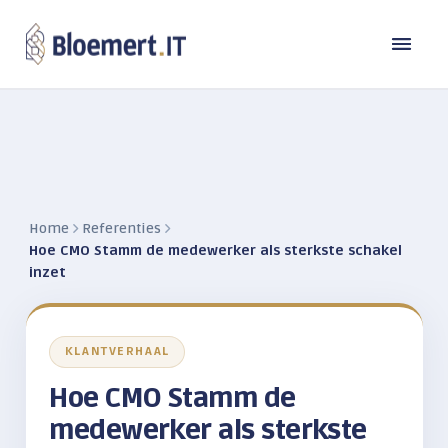
Oplossingen
Branches
DE MODERNE WERKPLEK
Laptops en computers
Referenties
Bouw
Home
Referenties
Hoe CMO Stamm de medewerker als sterkste schakel
Back-up
Transport
inzet
Over Bloemert IT
Microsoft 365
Industrie
Contact
Microsoft Copilot
Over ons
Zorg & Welzijn
KLANTVERHAAL
Microsoft Teams
Werken bij
Detailhandel
TeamViewer
Hoe CMO Stamm de
Beheer & Support
Kennisbank
medewerker als sterkste
Publieke sector