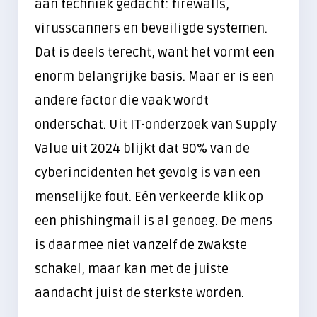
aan techniek gedacht: firewalls,
Samenwerken in de cloud
virusscanners en beveiligde systemen.
Handelen bij een cyberincident
Dat is deels terecht, want het vormt een
Datalekken voorkomen
enorm belangrijke basis. Maar er is een
Alles over Training & Adoptie
andere factor die vaak wordt
onderschat. Uit IT-onderzoek van Supply
Gratis IT-risicoscan starten
Value uit 2024 blijkt dat 90% van de
cyberincidenten het gevolg is van een
menselijke fout. Eén verkeerde klik op
een phishingmail is al genoeg. De mens
is daarmee niet vanzelf de zwakste
schakel, maar kan met de juiste
aandacht juist de sterkste worden.